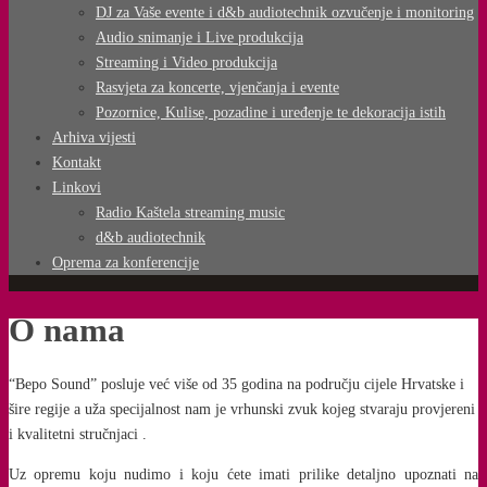
DJ za Vaše evente i d&b audiotechnik ozvučenje i monitoring
Audio snimanje i Live produkcija
Streaming i Video produkcija
Rasvjeta za koncerte, vjenčanja i evente
Pozornice, Kulise, pozadine i uređenje te dekoracija istih
Arhiva vijesti
Kontakt
Linkovi
Radio Kaštela streaming music
d&b audiotechnik
Oprema za konferencije
O nama
“Bepo Sound” posluje već više od 35 godina na području cijele Hrvatske i
šire regije a uža specijalnost nam je vrhunski zvuk kojeg stvaraju provjereni
i kvalitetni stručnjaci .
Uz opremu koju nudimo i koju ćete imati prilike detaljno upoznati na