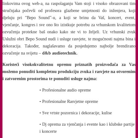
linkovima ovog web-a, na raspolaganju Vam stoji i visoko obrazovani tim
stručnjaka počevši od profesora glazbene umjetnosti do inženjera, koji
djeluju pri “Bepo Sound”-u, a koji se brinu da Vaš, koncert, event,
vjenčanje, kongres i sve ono što izistkuje potrebu za vrhunskom kvalitetom
ozvučenja protekne baš onako kako ste vi to željeli. Uz vrhunski zvuk
Uslužni obrt Bepo Sound nudi i usluge rasvjete, te mogućnosti najma bina i
dekoracija. Također, naglašavamo da posjedujemo najbolje brendirano
ozvučenje na svijetu –
d&b audiotechnik.
Koristeći visokokvalitetnu opremu priznatih proizvođača za Vas
možemo ponuditi kompletnu produkciju zvuka i rasvjete na otvorenim
i zatvorenim prostorima te ponuditi usluge najma:
• Profesionalne audio opreme
• Profesionalne Rasvjetne opreme
• Sve vrtste pozornica i dekoracije, kulise
• Dj oprema za vjenčanja i evente kao i klubske partije
i koncerte