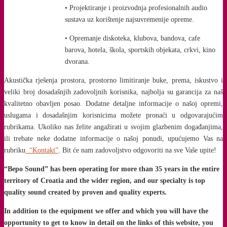
• Projektiranje i proizvodnja profesionalnih audio
sustava uz korištenje najsuvremenije opreme.
• Opremanje diskoteka, klubova, bandova, cafe
barova, hotela, škola, sportskih objekata, crkvi, kino
dvorana.
Akustička rješenja prostora, prostorno limitiranje buke, prema, iskustvo i
veliki broj dosadašnjih zadovoljnih korisnika, najbolja su garancija za naš
kvalitetno obavljen posao. Dodatne detaljne informacije o našoj opremi,
uslugama i dosadašnjim korisnicima možete pronaći u odgovarajućim
rubrikama. Ukoliko nas želite angažirati u svojim glazbenim događanjima,
ili trebate neke dodatne informacije o našoj ponudi, upućujemo Vas na
rubriku
“Kontakt”
. Bit će nam zadovoljstvo odgovoriti na sve Vaše upite!
“Bepo Sound” has been operating for more than 35 years in the entire
territory of Croatia and the wider region, and our specialty is top
quality sound created by proven and quality experts.
In addition to the equipment we offer and which you will have the
opportunity to get to know in detail on the links of this website, you