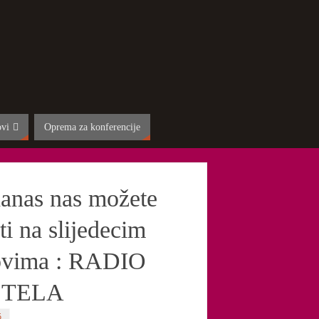
ovi
Oprema za konferencije
anas nas možete
ti na slijedecim
ovima : RADIO
ŠTELA
5