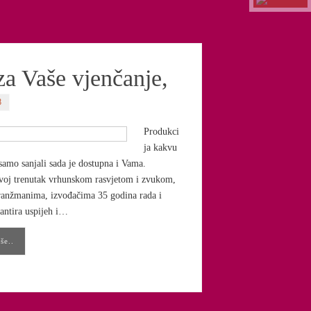
za Vaše vjenčanje,
8
Produkci
ja kakvu
 samo sanjali sada je dostupna i Vama.
svoj trenutak vrhunskom rasvjetom i zvukom,
ranžmanima, izvođačima 35 godina rada i
rantira uspijeh i…
še..