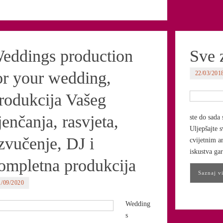
eddings production
Sve 
or your wedding,
22/03/201
rodukcija Vašeg
jenčanja, rasvjeta,
ste do sada
Uljepšajte 
zvučenje, DJ i
cvijetnim a
iskustva ga
ompletna produkcija
Saznaj vi
1/09/2020
Wedding
s