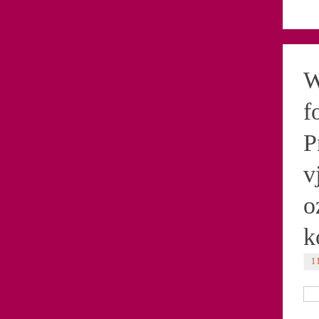
W
f
P
v
o
k
1