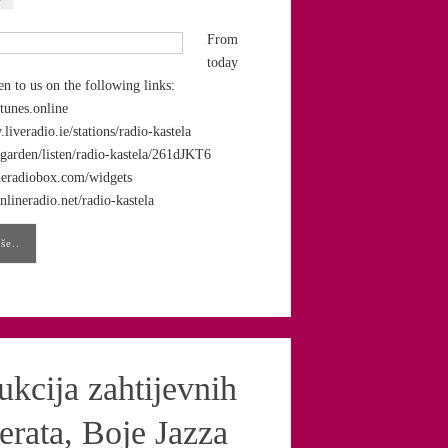
From
today
en to us on the following links:
ytunes.online
liveradio.ie/stations/radio-kastela
o.garden/listen/radio-kastela/261dJKT6
ineradiobox.com/widgets
onlineradio.net/radio-kastela
še..
ukcija zahtijevnih
erata, Boje Jazza