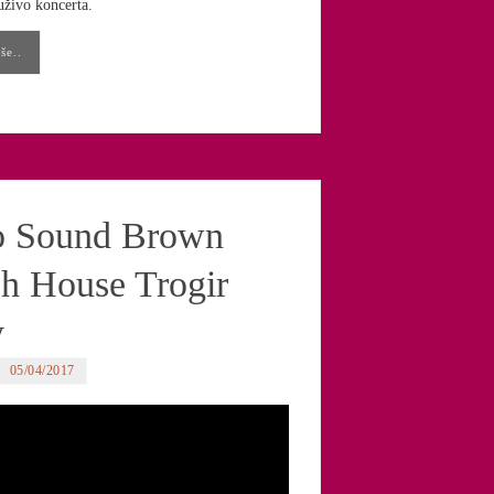
uživo koncerta.
še..
o Sound Brown
h House Trogir
y
05/04/2017