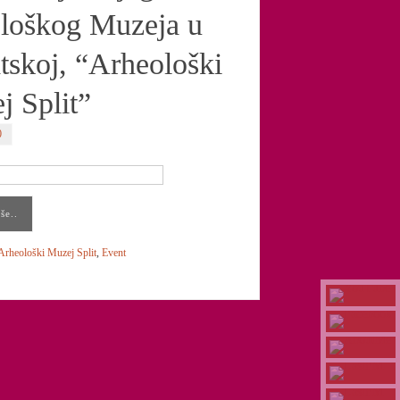
loškog Muzeja u
tskoj, “Arheološki
j Split”
0
še..
Arheološki Muzej Split
,
Event