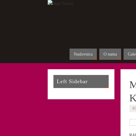
Naslovnica
O nama
Gale
Left Sidebar
M
0
RAD