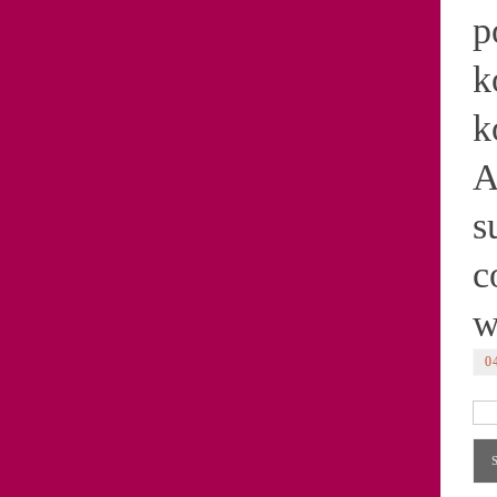
p
k
k
A
s
c
w
0