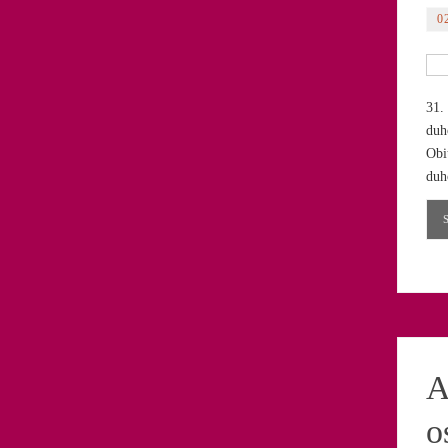
0
31.
duh
Obit
duh
A
o