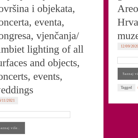
ovršina i objekata,
Areo
oncerta, eventa,
Hrva
ongresa, vjenčanja/
muze
mbiet lighting of all
12/09/202
urfaces and objects,
oncerts, events,
Saznaj vi
eddings
Tagged
4/11/2021
Saznaj više..