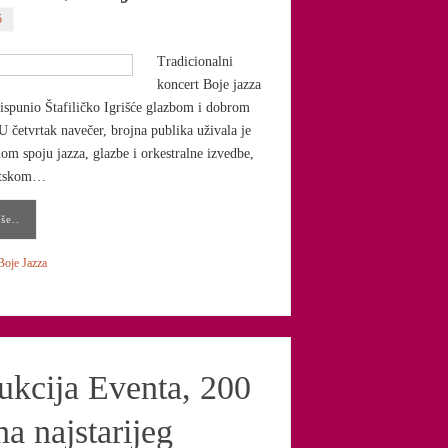
5
Tradicionalni
koncert Boje jazza
ispunio Štafiličko Igrišće glazbom i dobrom
U četvrtak navečer, brojna publika uživala je
nom spoju jazza, glazbe i orkestralne izvedbe,
ntskom…
še..
Boje Jazza
ukcija Eventa, 200
a najstarijeg