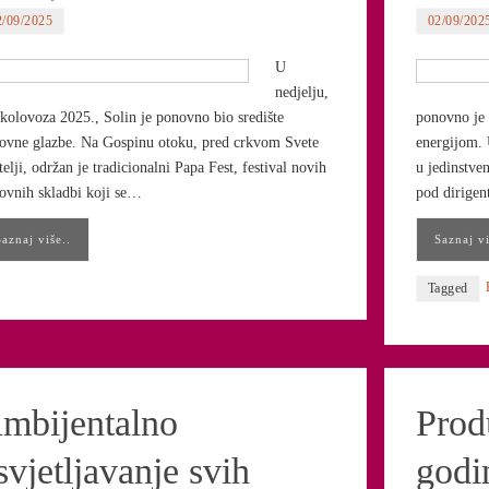
2/09/2025
02/09/202
U
nedjelju,
 kolovoza 2025., Solin je ponovno bio središte
ponovno je 
ovne glazbe. Na Gospinu otoku, pred crkvom Svete
energijom. 
elji, održan je tradicionalni Papa Fest, festival novih
u jedinstve
ovnih skladbi koji se…
pod dirige
Saznaj više..
Saznaj vi
Tagged
mbijentalno
Prod
svjetljavanje svih
godin