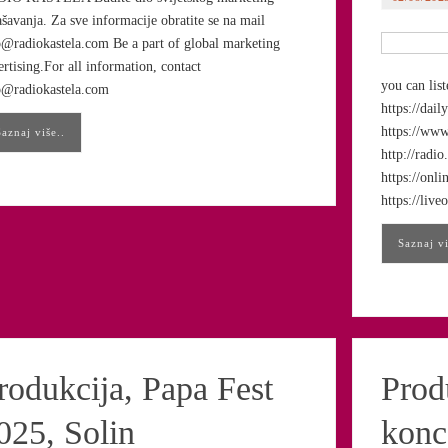
ašavanja. Za sve informacije obratite se na mail
o@radiokastela.com Be a part of global marketing
ertising.For all information, contact
you can list
o@radiokastela.com
https://dail
https://www.
Saznaj više..
http://radi
https://onl
https://live
Saznaj vi
rodukcija, Papa Fest
Prod
025, Solin
konc