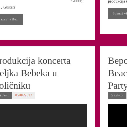
Odbor,
produkcija 
 , Gustafi
Saznaj vi
Saznaj više..
rodukcija koncerta
Bep
eljka Bebeka u
Beac
oličniku
Part
ideo
05/04/2017
Video