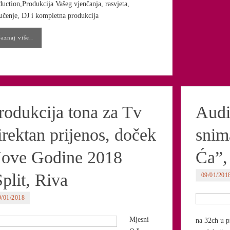
duction,Produkcija Vašeg vjenčanja, rasvjeta,
učenje, DJ i kompletna produkcija
Saznaj više..
rodukcija tona za Tv
Audi
irektan prijenos, doček
snim
ove Godine 2018
Ća”,
Split, Riva
09/01/201
9/01/2018
Mjesni
na 32ch u p