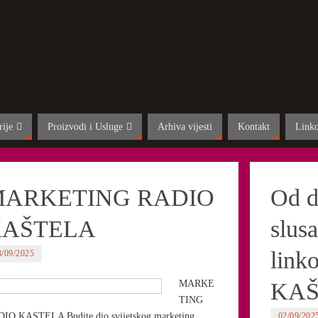
rije
Proizvodi i Usluge
Arhiva vijesti
Kontakt
Link
ARKETING RADIO
Od d
KAŠTELA
slusa
link
3/09/2025
MARKE
KA
TING
IO KASTELA Budite dio svijetskog marketing
02/09/202