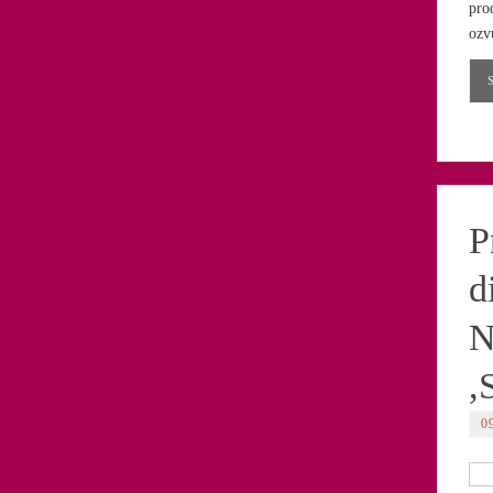
pro
ozv
P
d
N
,
0