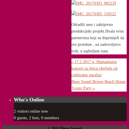
Odradili smo i zahtijevno
produkcijski projekt.Hvala svim
partnerima koji su doprinijeli da
sve protekne , na zadovoljstvo
svih, u najboljem tonu.
«
17.2.2017.g. Humanitarni
koncert za djecu oboljelu od
celebralne paralize
Bepo Sound Brown Beach House
Trogir Party
»
Who's Online
2 visitors online now
0 guests,
2 bots,
0 members
© 2014 Bepo Sound