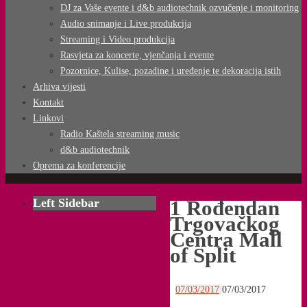
DJ za Vaše evente i d&b audiotechnik ozvučenje i monitoring
Audio snimanje i Live produkcija
Streaming i Video produkcija
Rasvjeta za koncerte, vjenčanja i evente
Pozornice, Kulise, pozadine i uređenje te dekoracija istih
Arhiva vijesti
Kontakt
Linkovi
Radio Kaštela streaming music
d&b audiotechnik
Oprema za konferencije
Left Sidebar
1 Rođendan
Trgovačkog
Centra Mall
of Split
07/03/2017
07/03/2017