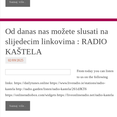
Saznaj više..
Od danas nas možete slusati na
slijedecim linkovima : RADIO
KAŠTELA
02/09/2025
From today you can listen
to us on the following
links: https://dailytunes.online https://www.liveradio.ie/stations/radio-
kastela http://radio.garden/listen/radio-kastela/261dJKT6
https://onlineradiobox.com/widgets https://liveonlineradio.net/radio-kastela
Saznaj više..