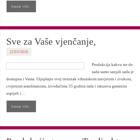
Saznaj više..
Sve za Vaše vjenčanje,
22/03/2018
Produkcija kakvu ste do
sada samo sanjali sada je
dostupna i Vama. Uljepšajte svoj trenutak vrhunskom rasvjetom i zvukom,
cvijetnim aranžmanima, izvođačima 35 godina rada i iskustva garantira
uspijeh i…
Saznaj više..