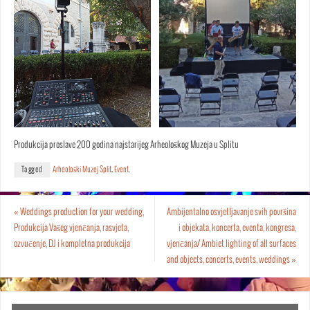
Produkcija proslave 200 godina najstarijeg Arheološkog Muzeja u Splitu
Tagged
Arheološki Muzej Split
,
Event
.
«
Weddings production for your wedding,
Ambijentalno osvjetljavanje svih površina
Produkcija Vašeg vjenčanja, rasvjeta,
i objekata, koncerta, eventa, kongresa,
ozvučenje, DJ i kompletna produkcija
vjenčanja/ Ambiet lighting of all surfaces
and objects, concerts, events, weddings
»