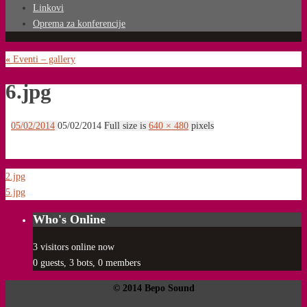
Linkovi
Oprema za konferencije
«
Eventi – gallery
6.jpg
05/02/2014
05/02/2014
Full size is
640 × 480
pixels
2.jpg
5.jpg
Who's Online
3 visitors online now
0 guests,
3 bots,
0 members
© 2014 Bepo Sound