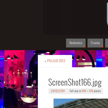
Naslovnica
O nama
«
POLJUD 2012
ScreenShot166.jpg
26/02/2014
Full size is
1198 × 876
pixels