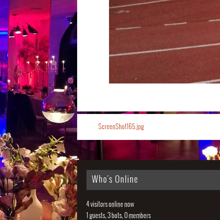
ScreenShot165.jpg
Who's Online
4 visitors online now
1 guests,
3 bots,
0 members