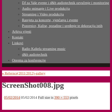
DJ za Vaše evente i d&b audiotechnik ozvučenje i monitoring
Audio snimanje i Live produkcija
Streaming i Video produkcija
Rasvjeta za koncerte, vjenčanja i evente
Pozornice, Kulise, pozadine i uređenje te dekoracija istih
Arhiva vijesti
Kontakt
Linkovi
Radio Kaštela streaming music
d&b audiotechnik
Oprema za konferencije
«
Refernce(2011/2012)-gallery
ScreenShot008.jpg
05/02/2014
05/02/2014
Full size is
390 × 553
pixels