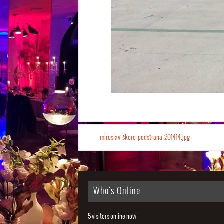
miroslav-škoro-podstrana-201414.jpg
Who's Online
5 visitors online now