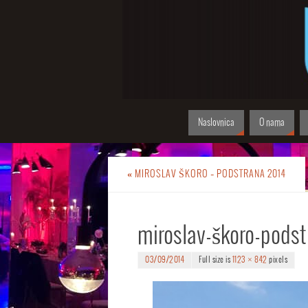
Naslovnica
O nama
«
MIROSLAV ŠKORO – PODSTRANA 2014
miroslav-škoro-podst
03/09/2014
Full size is
1123 × 842
pixels