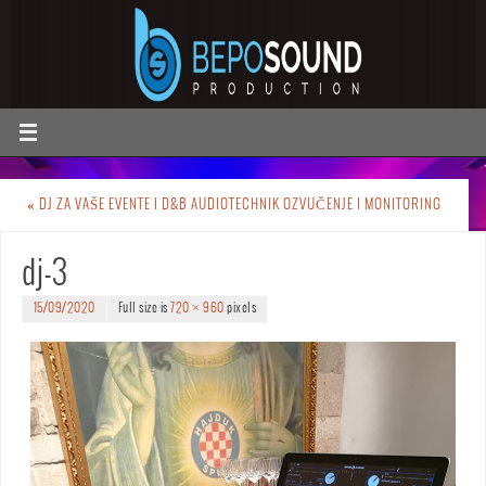
«
DJ ZA VAŠE EVENTE I D&B AUDIOTECHNIK OZVUČENJE I MONITORING
dj-3
15/09/2020
Full size is
720 × 960
pixels