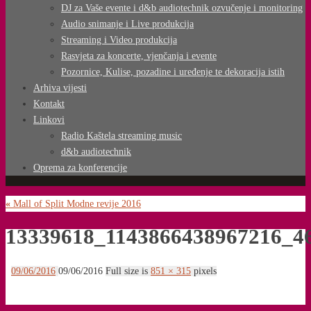
DJ za Vaše evente i d&b audiotechnik ozvučenje i monitoring
Audio snimanje i Live produkcija
Streaming i Video produkcija
Rasvjeta za koncerte, vjenčanja i evente
Pozornice, Kulise, pozadine i uređenje te dekoracija istih
Arhiva vijesti
Kontakt
Linkovi
Radio Kaštela streaming music
d&b audiotechnik
Oprema za konferencije
«
Mall of Split Modne revije 2016
13339618_1143866438967216_4
09/06/2016
09/06/2016
Full size is
851 × 315
pixels