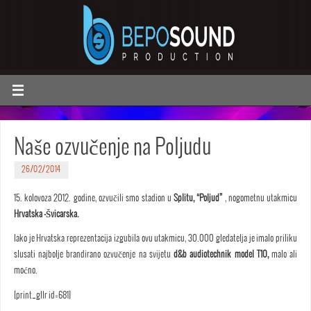
Naše ozvučenje na Poljudu
26/02/2014
15. kolovoza 2012. godine, ozvučili smo stadion u
Splitu, “Poljud”
, nogometnu utakmicu
Hrvatska -Švicarska.
Iako je Hrvatska reprezentacija izgubila ovu utakmicu, 30.000 gledatelja je imalo priliku
slusati najbolje brandirano ozvučenje na svijetu
d&b audiotechnik model T10,
malo ali
moćno.
[print_gllr id=681]