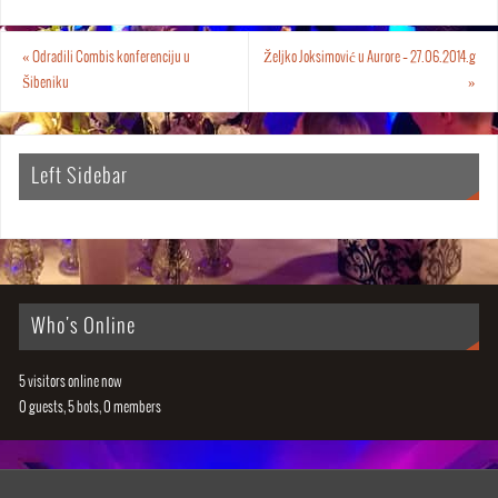
«
Odradili Combis konferenciju u
Željko Joksimović u Aurore – 27.06.2014.g
Šibeniku
»
Left Sidebar
Who's Online
5 visitors online now
0 guests,
5 bots,
0 members