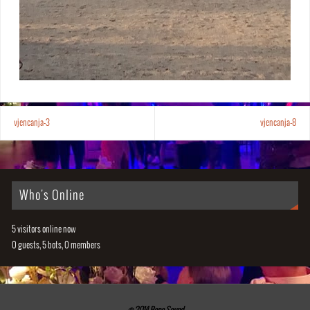
vjencanja-3
vjencanja-8
Who's Online
5 visitors online now
0 guests,
5 bots,
0 members