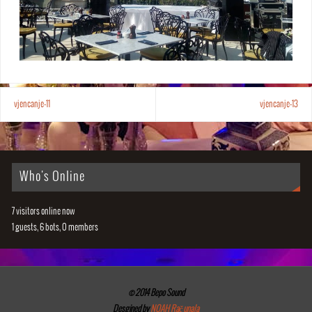
vjencanje-11
vjencanje-13
Who's Online
7 visitors online now
1 guests,
6 bots,
0 members
© 2014 Bepo Sound
Desgined by
NOAH Računala