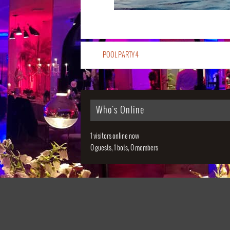
POOL PARTY 4
Who's Online
1 visitors online now
0 guests,
1 bots,
0 members