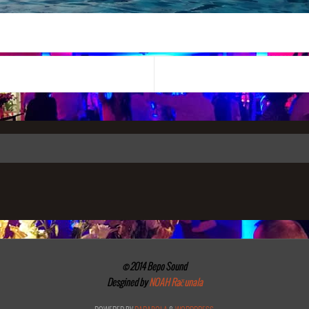
© 2014 Bepo Sound
Desgined by
NOAH Računala