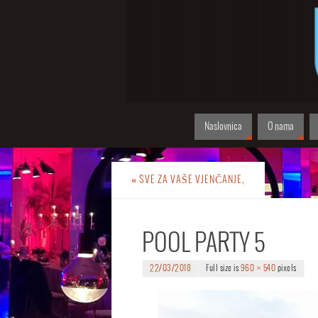
Naslovnica
O nama
«
SVE ZA VAŠE VJENČANJE,
POOL PARTY 5
22/03/2018
Full size is
960 × 540
pixels