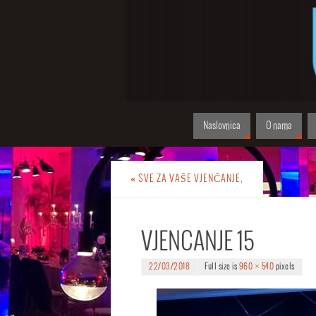
Naslovnica
O nama
«
SVE ZA VAŠE VJENČANJE,
VJENCANJE 15
22/03/2018
Full size is
960 × 540
pixels