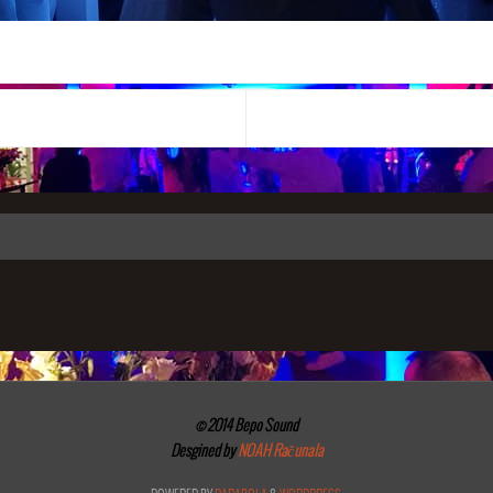
© 2014 Bepo Sound
Desgined by
NOAH Računala