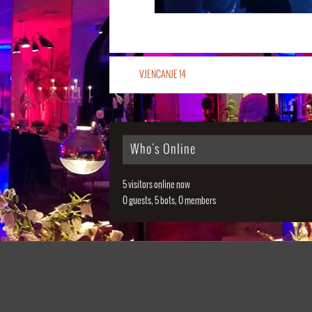
VJENCANJE 14
Who's Online
5 visitors online now
0 guests,
5 bots,
0 members