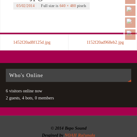
05/02/2014
Full size is
640 × 480
pixels
1452f20ad8f125d.jpg
1152f20ad968eb2.jpg
Who's Online
6 visitors online now
2 guests,
4 bots,
0 members
© 2014 Bepo Sound
Desgined by
NOAH Računala